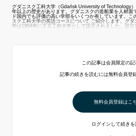
グダニスク工科大学（Gdańsk University of Techn
年以上の歴史があります。グダニスクの造船業を人材面
ド国内でも評価の高い学部をいくつか有しています。こ
スク工科大学の英語コースについて ご紹介します。グダ
学は1904年に王立工科大学として設立されました。設
の背景には急速な工業化、特に港湾都市としての経済発
した。設立当時は建築学部
この記事は会員限定の記
記事の続きを読むには無料会員登
無料会員登録はこ
ログインして続きを