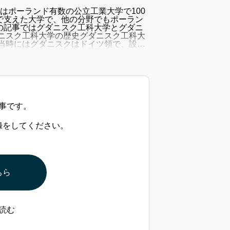
ology）はポーランド有数の公立工業大学で100
で支えた大学で、他の分野でもポーラン
の記事ではグダニスク工科大学とグダニ
ニスク工科大学の歴史グダニスク工科大
立当時にはグダニスクはドイツ領で、設立
展を支える技術者育成の必要性がありま
事です。
録をしてください。
ちら
読む