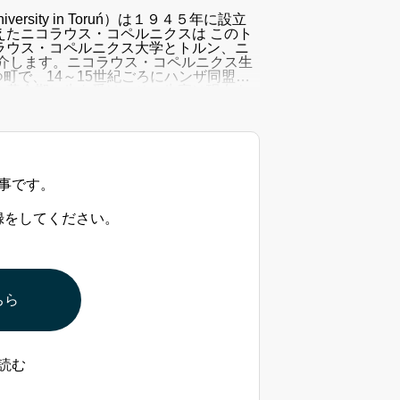
versity in Toruń）は１９４５年に設立
たニコラウス・コペルニクスは このト
ラウス・コペルニクス大学とトルン、ニ
介します。ニコラウス・コペルニクス生
つ町で、14～15世紀ごろにハンザ同盟の
の黄金期に生を受け、その生家は現在も
事です。
録をしてください。
ちら
読む