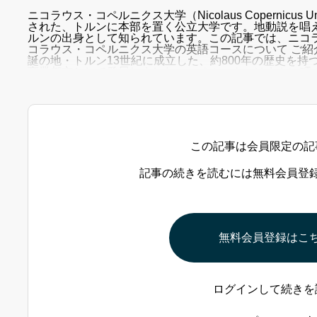
ニコラウス・コペルニクス大学（Nicolaus Copernicus Uni
された、トルンに本部を置く公立大学です。地動説を唱え
ルンの出身として知られています。この記事では、ニコ
コラウス・コペルニクス大学の英語コースについて ご紹
誕の地・トルン13世紀に成立した、約800年の歴史を持
商業都市として発展しました。コペルニクスはまさに町
博物館として
この記事は会員限定の記
記事の続きを読むには無料会員登
無料会員登録はこ
ログインして続きを