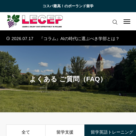
コスパ最高！のポーランド留学
2026.07.03
ウッチ工科大学の産学連携
2026.06.26
プラハ経済大学の英語コース
ログイン
会員登録
2026.07.31
ポーランドと日本の大学のダブル・ディグリー・プログラム
2026.07.17
『コラム』AIの時代に選ぶべき学部とは？
アカデミック英語トレーニング
2026.07.10
欧州の医学部への留学
無料会員向けコンテンツと受講生向けサイト
2026.07.03
ウッチ工科大学の産学連携
2026.06.26
プラハ経済大学の英語コース
ブログ 一覧
2026.07.31
ポーランドと日本の大学のダブル・ディグリー・プログラム
よくある ご質問（FAQ）
2026.07.17
『コラム』AIの時代に選ぶべき学部とは？
受講生様専用サイト
お知らせ一覧
お問い合わせ
全て
留学支援
留学英語トレーニング
よくあるご質問 (FAQ)