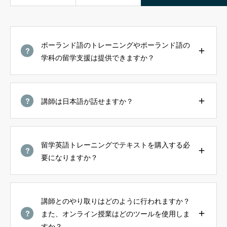
ルセップについて
ポーランド語のトレーニングやポーランド語の
アカデミック英語トレーニング
学科の留学支援は提供できますか？
無料会員向けコンテンツと受講生向けサイト
ブログ 一覧
講師は日本語が話せますか？
受講生様専用サイト
お問い合わせ フォーム
留学英語トレーニングでテキストを購入する必
よくある ご質問（FAQ）
要になりますか？
お知らせ
プライバシーポリシー
講師とのやり取りはどのように行われますか？
また、オンライン授業はどのツールを使用しま
すか？