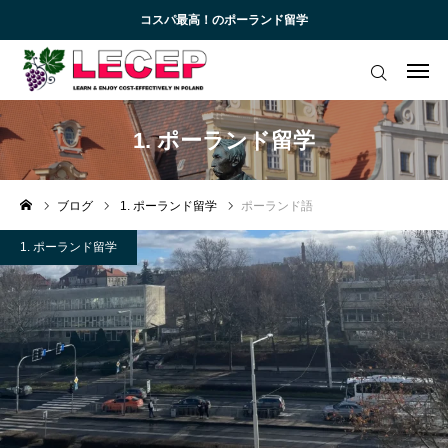
コスパ最高！のポーランド留学
ログイン
会員登録
アカデミック英語トレーニング
1. ポーランド留学
無料会員向けコンテンツと受講生向けサイト
ブログ
1. ポーランド留学
ポーランド語
ブログ 一覧
1. ポーランド留学
受講生様専用サイト
お知らせ一覧
お問い合わせ
よくあるご質問 (FAQ)