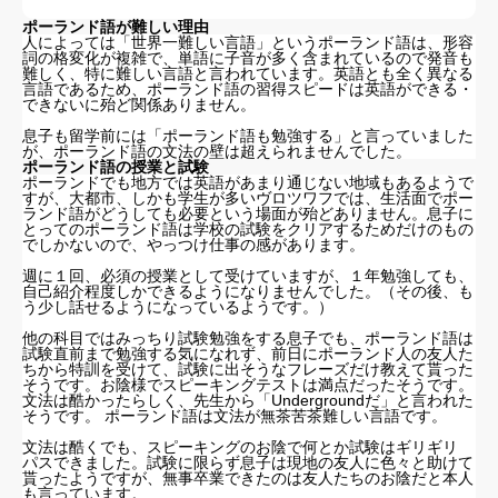
ポーランド語が難しい理由
人によっては「世界一難しい言語」というポーランド語は、形容
詞の格変化が複雑で、単語に子音が多く含まれているので発音も
難しく、特に難しい言語と言われています。英語とも全く異なる
言語であるため、ポーランド語の習得スピードは英語ができる・
できないに殆ど関係ありません。
息子も留学前には「ポーランド語も勉強する」と言っていました
が、ポーランド語の文法の壁は超えられませんでした。
ポーランド語の授業と試験
ポーランドでも地方では英語があまり通じない地域もあるようで
すが、大都市、しかも学生が多いヴロツワフでは、生活面でポー
ランド語がどうしても必要という場面が殆どありません。息子に
とってのポーランド語は学校の試験をクリアするためだけのもの
でしかないので、やっつけ仕事の感があります。
週に１回、必須の授業として受けていますが、１年勉強しても、
自己紹介程度しかできるようになりませんでした。（その後、も
う少し話せるようになっているようです。）
他の科目ではみっちり試験勉強をする息子でも、ポーランド語は
試験直前まで勉強する気になれず、前日にポーランド人の友人た
ちから特訓を受けて、試験に出そうなフレーズだけ教えて貰った
そうです。お陰様でスピーキングテストは満点だったそうです。
文法は酷かったらしく、先生から「Undergroundだ」と言われた
そうです。 ポーランド語は文法が無茶苦茶難しい言語です。
文法は酷くでも、スピーキングのお陰で何とか試験はギリギリ
パスできました。試験に限らず息子は現地の友人に色々と助けて
貰ったようですが、無事卒業できたのは友人たちのお陰だと本人
も言っています。