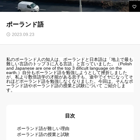
ルセップについて
ポーランド語
アカデミック英語トレーニング
2023.09.23
無料会員向けコンテンツと受講生向けサイト
ブログ 一覧
私のポーランド人の知人は、ポーランドと日本語は「地上で最も
難しい言語のトップ３に入る言語」と言っていました。（Polish
and Japanese are one of the top 3 dificult language on the
受講生様専用サイト
earth.）自分もポーランド語を勉強しようとして挫折しました
が、私より数倍語学の才能がある息子も、途中でイヤになってそ
れほどポーランド語を勉強しなくなりました。今回は、そんなポ
お問い合わせ フォーム
ーランド語やポーランド語の授業と試験について ご紹介しま
す。
よくある ご質問（FAQ）
お知らせ
目次
プライバシーポリシー
ポーランド語が難しい理由
ポーランド語の授業と試験