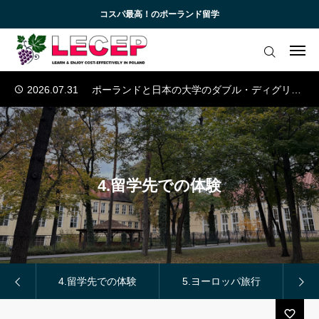
コスパ最高！のポーランド留学
2026.07.10
欧州の医学部への留学
2026.07.03
ウッチ工科大学の産学連携
ログイン
会員登録
2026.08.07
ポーランド日本情報工科大学の英語コース
2026.07.31
ポーランドと日本の大学のダブル・ディグリー・プログラム
アカデミック英語トレーニング
2026.07.17
『コラム』AIの時代に選ぶべき学部とは？
無料会員向けコンテンツと受講生向けサイト
2026.07.10
欧州の医学部への留学
2026.07.03
ウッチ工科大学の産学連携
ブログ 一覧
2026.08.07
ポーランド日本情報工科大学の英語コース
4.留学先での体験
2026.07.31
ポーランドと日本の大学のダブル・ディグリー・プログラム
受講生様専用サイト
お知らせ一覧
お問い合わせ
一般
4.留学先での体験
5.ヨーロッパ旅行
6.
よくあるご質問 (FAQ)