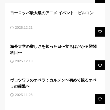
ルセップについて
ヨーロッパ最大級のアニメ イベント・ピルコン
アカデミック英語トレーニング
2025.12.21
無料会員向けコンテンツと受講生向けサイト
ブログ 一覧
海外大学の厳しさを知った日〜立ちはだかる難関
科目〜
受講生様専用サイト
2025.12.19
お問い合わせ フォーム
よくある ご質問（FAQ）
ヴロツワフのオペラ：カルメン〜初めて観るオペ
お知らせ
ラの衝撃〜
プライバシーポリシー
2025.11.28