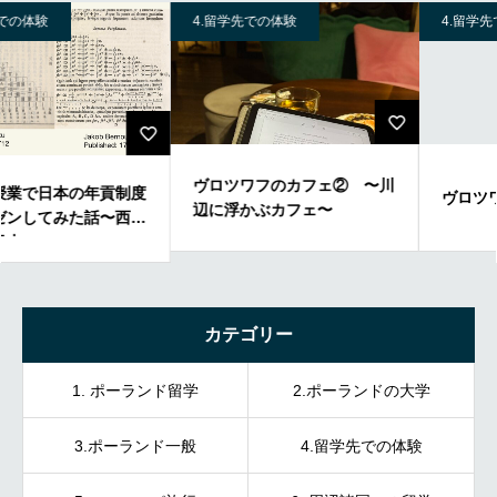
4.留学先での体験
4.留学先での体験
ヴロツワフのカフェ② 〜川
制度
ヴロツワフのカフェ①
辺に浮かぶカフェ〜
西洋
カテゴリー
1. ポーランド留学
2.ポーランドの大学
3.ポーランド一般
4.留学先での体験