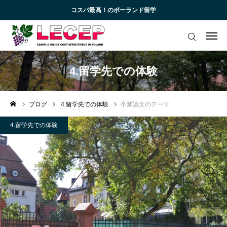
コスパ最高！のポーランド留学
ログイン
会員登録
アカデミック英語トレーニング
4.留学先での体験
無料会員向けコンテンツと受講生向けサイト
ブログ
4.留学先での体験
卒業論文のテーマ
ブログ 一覧
4.留学先での体験
受講生様専用サイト
お知らせ一覧
お問い合わせ
よくあるご質問 (FAQ)