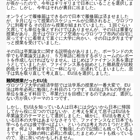
が長かったので、今年はギリギリまで日本にいることを選択しま
した。しかし、今年はそれが裏目に出ました。
オンラインで履修届はできるので日本で履修届は済ませました
が、９月になって授業のスケジュールが公開されると、ヴロツワ
フに到着する その日から授業が組まれていました。１回ぐらい
欠席しても単位を落とすわけではありませんが、その日は重要な
授業があり、息子はヴロツワフ空港からヴロツワフ市内の自宅に
戻ってすぐに着替えて直ぐに大学に向かい、その日は夕方までず
っと授業を受けていました。
その日は卒業論文に関する説明会がありました。ポーランドの大
学でも卒業論文はあり、５万単語に相当するボリュームのレポー
トを作成しなければなりません。はじめはファイナンス系を選ぼ
うとしていましたが、ファイナンス系を始めとした難易度が比較
的低そうな分野はすぐに一杯になり、出遅れてしまいました。息
子は気を取り直して考え直し、EU法を選択しました。
難関授業だったEU法
ヴロツワフ大学の経済学部では法学系の授業が一番大変で、EU
法は昨年必死に勉強した科目の１つです。EU法は75％の学生が
単位を落とす科目で、卒業だけを目標にするのであれば、選択し
ない方が良いテーマの１つです。
しかし、EU法を知っている人は日本には少ないから日本に帰国
してから役に立つのではないか、と考えを変えて息子はEU法を
卒業論文のテーマとして選択しました。確かに、EU法を教えて
いる日本の大学はあまりなさそうで、ファイナンスなど日本でも
学べるものは後で学べばよい、というのは考え方の１つだと思い
ます。何より、昨年苦労して勉強したので記憶にも残っているよ
うですし、試験の時に必死に作成したまとめノートも残っている
ので、逆に良いのかもしれません。