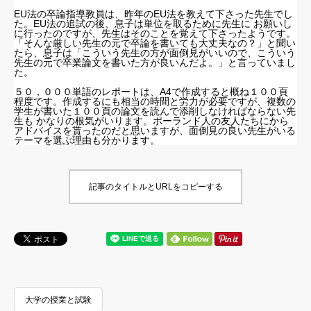
EU法の卒論指導教員は、昨年のEU法を教えて下さった先生でし
た。EU法の追試の後、息子は単位を取るために先生に お願いし
に行ったのですが、先生はそのことを覚えて下さったようです。
「そんな厳しい先生の元で卒論を書いても大丈夫なの？」と聞い
たら、息子は「こういう先生の方が面倒見がいいので、こういう
先生の元で卒業論文を書いた方が良いんだよ。」と言っていまし
た。
５０，０００単語のレポートは、A4で作成すると概ね１００頁
程度です。作成するにも相当の時間と労力が必要ですが、複数の
学生が書いた１００頁の論文を読んで添削しなければならない先
生も かなりの根気がいります。ポーランド人の友人たちにから
アドバイスを貰ったのだと思いますが、面倒見の良い先生がいる
テーマを選ぶ理由も分かります。
記事のタイトルとURLをコピーする
大学の授業と試験