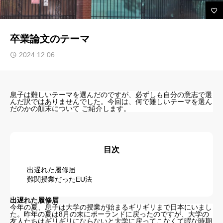
ルセップについて
卒業論文のテーマ
アカデミック英語トレーニング
2024.12.06
無料会員向けコンテンツと受講生向けサイト
ブログ 一覧
息子は難しいテーマを選んだのですが、必ずしも自分の意志で選
んだ訳ではありませんでした。今回は、何で難しいテーマを選ん
だのかの顛末について ご紹介します。
受講生様専用サイト
お問い合わせ フォーム
よくある ご質問（FAQ）
目次
お知らせ
出遅れた履修届
難関授業だったEU法
プライバシーポリシー
出遅れた履修届
今年の夏、息子は大学の授業が始まるギリギリまで日本にいまし
た。昨年の夏は8月の末にポーランドに戻ったのですが、大学の
友人たちはギリギリにならないと大学に戻ってこなくて暇な時期