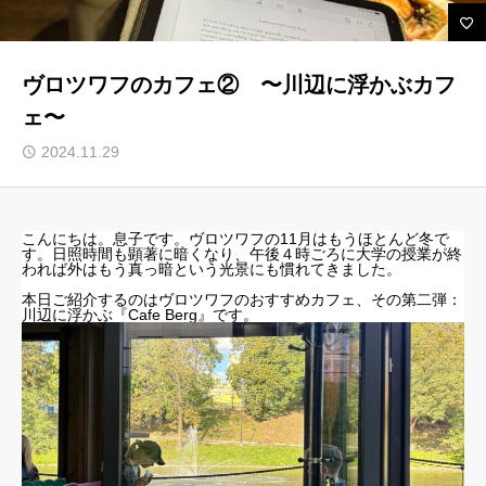
ルセップについて
ヴロツワフのカフェ② 〜川辺に浮かぶカフ
ェ〜
アカデミック英語トレーニング
2024.11.29
無料会員向けコンテンツと受講生向けサイト
ブログ 一覧
こんにちは。息子です。ヴロツワフの11月はもうほとんど冬で
受講生様専用サイト
す。日照時間も顕著に暗くなり、午後４時ごろに大学の授業が終
われば外はもう真っ暗という光景にも慣れてきました。
お問い合わせ フォーム
本日ご紹介するのはヴロツワフのおすすめカフェ、その第二弾：
川辺に浮かぶ『Cafe Berg』です。
よくある ご質問（FAQ）
お知らせ
プライバシーポリシー