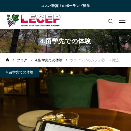
コスパ最高！のポーランド留学
ログイン
会員登録
アカデミック英語トレーニング
4.留学先での体験
無料会員向けコンテンツと受講生向けサイト
ブログ
4.留学先での体験
ヴロツワフのカフェ② 〜川辺に浮かぶカフェ〜
ブログ 一覧
4.留学先での体験
受講生様専用サイト
お知らせ一覧
お問い合わせ
よくあるご質問 (FAQ)