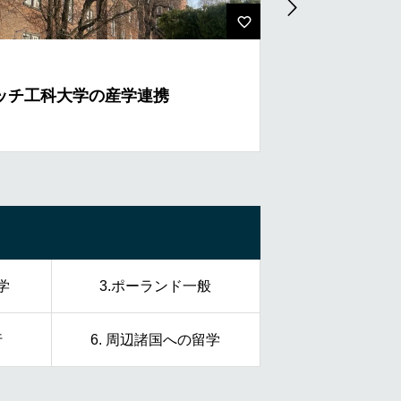
ポーランドに留
ッチ工科大学の産学連携
ト
学
3.ポーランド一般
行
6. 周辺諸国への留学