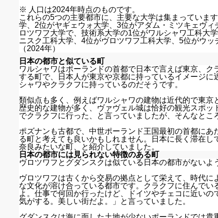
※ 人口は2024年時点のものです。
これらの5つの主要都市に、主要な大学は集まっています
学、2位がヤギェウォ大学、3位がアダム・ミツキェヴィ
ロツワフ大学で、技術系大学の1位がワルシャワ工科大学
ニスク工科大学、4位がヴロツワフ工科大学、5位がウッ
（2024年）
日本の都市と似ている町
ワルシャワはポーランドの首都で日本で言えば東京、ク
する町で、日本人が東京や京都に持っているイメージに
シャワやクラクフに持っているのだそうです。
類似点も多く、例えばワルシャワの建物は近代的で東京
歴史的な建物が多く、ヴァヴェル城は恰好の観光スポッ
でクラクフに行った、と言っていましたが、そんなとこ
ポズナンも古都で、中世ポーランド王国最初の首都にあ
る町と考えても良いかもしれません。日本に長く滞在し
奈良みたいな町、と紹介していました。
日本の都市には見られない特徴のある町
ヴロツワフとグダンスクは似ている日本の都市がないよ
ヴロツワフは古くから交易の拠点として栄えて、時代に
な文化が溶け合っている都市です。クラクフに住んでい
よ。仕事で何回か行ったけど、ドイツやチェコに近いの
気がする。美しい街だよ。」と言っていました。
グダンスクは海に面した土地が少ないポーランドでは貴