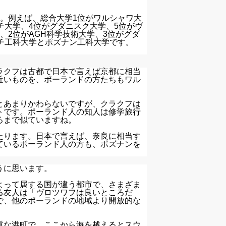
。例えば、総合大学1位がワルシャワ大
チ大学、4位がグダニスク大学、5位がヴ
、2位がAGH科学技術大学、3位がグダ
チ工科大学とポズナン工科大学です。
ラクフは古都で日本で言えば京都に相当
近いものを、ポーランドの方たちもワル
とあまりかわらないですが、クラクフは
トです。ポーランド人の知人は修学旅行
ろまで似ていますね。
たります。日本で言えば、奈良に相当す
ているポーランド人の方も、ポズナンを
うに思います。
よって属する国が違う都市で、さまざま
る友人は「ヴロツワフは良いところだ
で、他のポーランドの地域より開放的な
重な港町で、ここから海を越えるとスウ