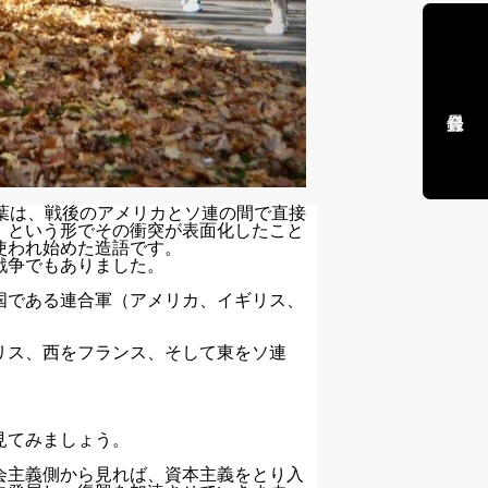
言葉は、戦後のアメリカとソ連の間で直接
』という形でその衝突が表面化したこと
使われ始めた造語です。
戦争でもありました。
国である連合軍（アメリカ、イギリス、
リス、西をフランス、そして東をソ連
。
見てみましょう。
会主義側から見れば、資本主義をとり入