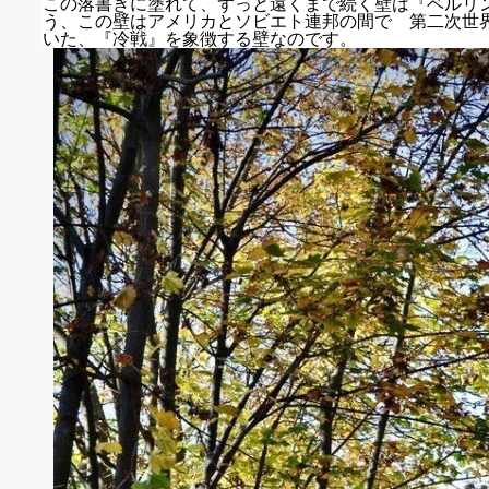
この落書きに塗れて、ずっと遠くまで続く壁は『ベルリ
う、この壁はアメリカとソビエト連邦の間で 第二次世
いた、『冷戦』を象徴する壁なのです。