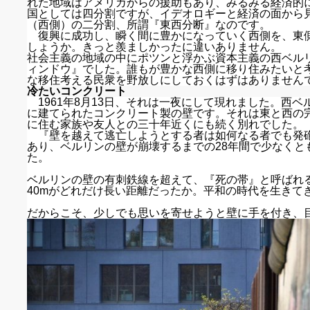
れた地域はアメリカからの援助もあり、みるみる経済的
国としては四分割ですが、イデオロギーと経済の面から
（西側）の二分割、所謂『東西分断』なのです。
復興に成功し、瞬く間に豊かになっていく西側を、東
しょうか。きっと羨ましかったに違いありません。
社会主義の地域の中にポツンと浮かぶ資本主義の西ベル
ィンドウ』でした。誰もが豊かな西側に移り住みたいと
な移住考える民衆を野放しにしておくはずはありません
冷たいコンクリート
1961年8月13日、それは一夜にして現れました。西
に建てられたコンクリート製の壁です。それは東と西の
に住む家族や友人との三十年近くにも続く別れでした。
『壁を越えて逃亡しようとする者は如何なる者でも発
あり、ベルリンの壁が崩壊するまでの28年間で少なくと
た。
ベルリンの壁の有刺鉄線を超えて、『死の帯』と呼ばれる
40mがどれだけ長い距離だったか。平和の時代を生きて
だからこそ、少しでも思いを寄せようと壁に手を付き、