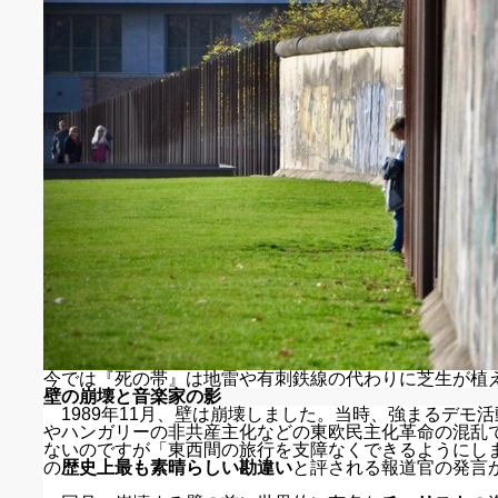
今では『死の帯』は地雷や有刺鉄線の代わりに芝生が植
壁の崩壊と音楽家の影
1989年11月、壁は崩壊しました。当時、強まるデモ
やハンガリーの非共産主化などの東欧民主化革命の混乱
ないのですが「東西間の旅行を支障なくできるようにし
の
歴史上最も素晴らしい勘違い
と評される報道官の発言