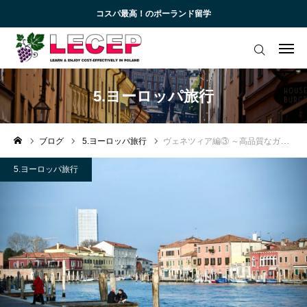
コスパ最高！のポーランド留学
ログイン
会員登録
アカデミック英語トレーニング
5.ヨーロッパ旅行
無料会員向けコンテンツと受講生向けサイト
ブログ
5.ヨーロッパ旅行
ヴェネツィア編③ ～高品質なガラス工芸の謎～
ブログ 一覧
5.ヨーロッパ旅行
受講生様専用サイト
お知らせ一覧
お問い合わせ
よくあるご質問 (FAQ)