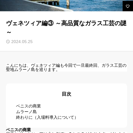
ルセップについて
ヴェネツィア編③ ～高品質なガラス工芸の謎
～
アカデミック英語トレーニング
2024.05.25
無料会員向けコンテンツと受講生向けサイト
ブログ 一覧
こんにちは、ヴェネツィア編も今回で一旦最終回、ガラス工芸の
受講生様専用サイト
聖地ムラーノ島を巡ります。
お問い合わせ フォーム
よくある ご質問（FAQ）
目次
お知らせ
ベニスの商業
プライバシーポリシー
ムラーノ島
終わりに（入場料導入について）
ベニスの商業