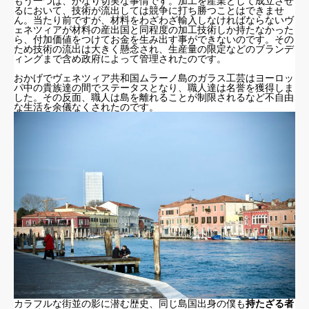
もう一つは、かなり切実な事情です。加工を産業として成立させ
るにおいて、技術が流出しては競争に打ち勝つことはできませ
ん。当たり前ですが、材料をわざわざ輸入しなければならないヴ
ェネツィアが材料の産出国と同程度の加工技術しか持たなかった
ら、付加価値をつけてお金を生み出す事ができないのです。その
ため技術の流出は大きく懸念され、生産量の限定などのブランデ
ィングまで含め政府によって管理されたのです。
おかげでヴェネツィア共和国ムラーノ島のガラス工芸はヨーロッ
パ中の貴族達の間でステータスとなり、職人達は名誉を獲得しま
した。その反面、職人は島を離れることが制限されるなど不自由
な生活を余儀なくされたのです。
カラフルな街並の影に潜む歴史、同じ島国出身の僕も
持たざる者