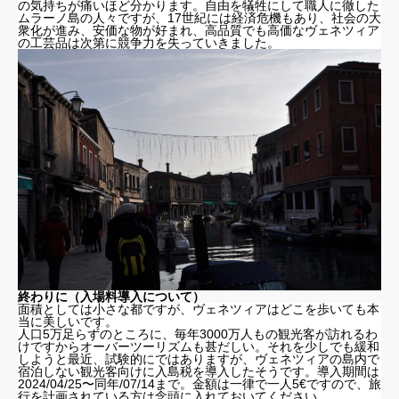
の気持ちが痛いほど分かります。自由を犠牲にして職人に徹した
ムラーノ島の人々ですが、17世紀には経済危機もあり、社会の大
衆化が進み、安価な物が好まれ、高品質でも高価なヴェネツィア
の工芸品は次第に競争力を失っていきました。
ベニスの商業
ムラーノ島
終わりに（入場料導入について）
終わりに（入場料導入について）
面積としては小さな都ですが、ヴェネツィアはどこを歩いても本
当に美しいです。
人口5万足らずのところに、毎年3000万人もの観光客が訪れるわ
けですからオーバーツーリズムも甚だしい。それを少しでも緩和
しようと最近、試験的にではありますが、ヴェネツィアの島内で
宿泊しない観光客向けに入島税を導入したそうです。導入期間は
2024/04/25〜同年/07/14まで。金額は一律で一人5€ですので、旅
行を計画されている方は念頭に入れておいてください。