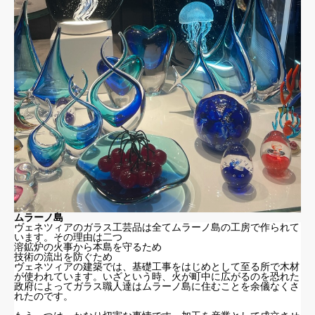
ムラーノ島
ヴェネツィアのガラス工芸品は全てムラーノ島の工房で作られて
います。その理由は二つ
溶鉱炉の火事から本島を守るため
技術の流出を防ぐため
ヴェネツィアの建築では、基礎工事をはじめとして至る所で木材
が使われています。いざという時、火が町中に広がるのを恐れた
政府によってガラス職人達はムラーノ島に住むことを余儀なくさ
れたのです。