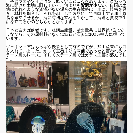
日本とヴェネツィアは少し似ているところがあります。どちらも
海に開けた土地に面していて、何よりも
資源が少ない
。自国の土
地に売れるような資源がない場合の生存戦略は、主に、技術を磨
き、材料を輸入し、それを加工して製品にして再輸出する加工貿
易を確立させるか、海に有利な立地を生かして、海運と貿易で生
計を立てるかのどちらかとなります。
日本と言えば前者です。粗鋼生産量、輸出量共に世界第3位であ
りながら、その原材料となる鉄鉱石と石炭は100％輸入に頼って
います。
ヴェネツィアはもっぱら後者として有名ですが、加工産業にも力
を入れていました。かつて宝石よりも高価であったと言われるブ
ラーノ島のレース。そしてムラーノ島ではガラス工芸が盛んでし
た。