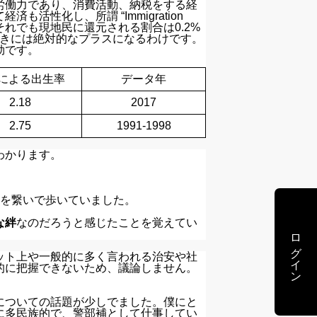
労働力であり、消費活動、納税をする経
性化し、所謂 “Immigration
、それでも現地民に還元される割合は0.2%
きには絶対的なプラスになるわけです。
効です。
による出生率
データ年
2.18
2017
2.75
1991-1998
わかります。
手を繋いで歩いていました。
な絆
なのだろうと感じたことを覚えてい
ログイン
ット上や一般的に多く言われる治安や社
的に把握できないため、議論しません。
についての話題が少しでました。僕にと
に多民族的で、警部補として仕事してい