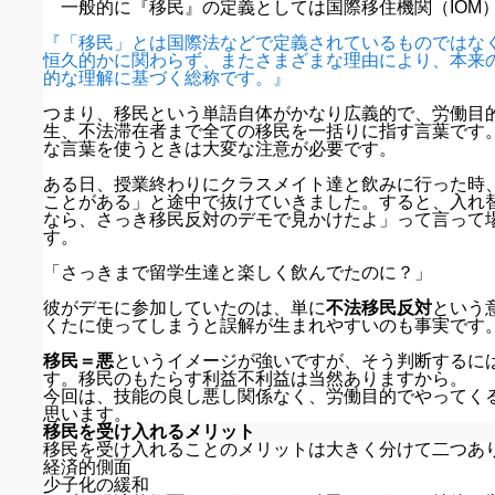
一般的に『移民』の定義としては国際移住機関（IOM
『「移民」とは国際法などで定義されているものではな
恒久的かに関わらず、またさまざまな理由により、本来
的な理解に基づく総称です。』
つまり、移民という単語自体がかなり広義的で、労働目
生、不法滞在者まで全ての移民を一括りに指す言葉です
な言葉を使うときは大変な注意が必要です。
ある日、授業終わりにクラスメイト達と飲みに行った時
ことがある」と途中で抜けていきました。すると、入れ
なら、さっき移民反対のデモで見かけたよ」って言って
す。
「さっきまで留学生達と楽しく飲んでたのに？」
彼がデモに参加していたのは、単に
不法移民反対
という
くたに使ってしまうと誤解が生まれやすいのも事実です
移民＝悪
というイメージが強いですが、そう判断するに
す。移民のもたらす利益不利益は当然ありますから。
今回は、技能の良し悪し関係なく、労働目的でやってく
思います。
移民を受け入れるメリット
移民を受け入れることのメリットは大きく分けて二つあ
経済的側面
少子化の緩和