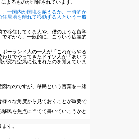
）によるものが理解されています。
く、一国内か国境を越えるか、一時的か
の住居地を離れて移動する人という一般
的で移住してくる人や、僕のような留学
。ですから、一般的に、こういう広義的
、ポーランド人の一人が「これからやる
替わりでやってきたドイツ人が「あいつ
場が変な空気に包まれたのを覚えていま
意図なのですが、移民という言葉を一緒
。
は様々な角度から見ておくことが重要で
る移民を焦点に当てて書いていこうかと
ります。