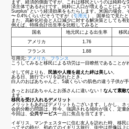
まず、経済的側面ですが、これは移民というのは純粋な
済主体であるわけです。純粋に人口が増えることによって経済も活
Surplus” という経済効果をもたらします。米国の場合
〜 0.4%くらいだそうですが（
引用元
）、国単位で見たと
また、高齢化社会と人口減少に対する解決策としても有
例えば、特殊合計出生率を比較してみると
国名
地元民による出生率
移民
アメリカ
1.76
フランス
1.88
引用元:
アメリカ
、
フランス
こうしてみると移民による功労は一目瞭然であることが
そして何よりも、
民族や人種を超えた絆は美しい
。
ある日、旅行でパリを訪れたとき、
白人のおばあちゃんと、5歳くらいの肌色の違う子供が
きっとおばあちゃんとお孫さんに違いない！
なんて素敵
ます。
移民を受け入れるデメリット
メリットもあればデメリットもございます。しかし、ネ
会的分断の問題は、昨今、強調される傾向が強く、定量
今回は、
公共サービス
一点に焦点を当てます。
イギリス、マンチェスターに住む友人を訪れた時、移民
ってその時が、初めてのイギリス旅行、街中は想像以上