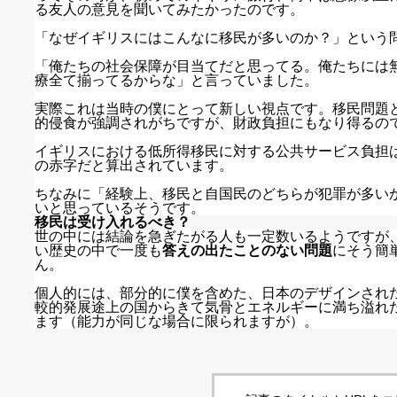
る友人の意見を聞いてみたかったのです。
「なぜイギリスにはこんなに移民が多いのか？」という
「俺たちの社会保障が目当てだと思ってる。俺たちには
療全て揃ってるからな」と言っていました。
実際これは当時の僕にとって新しい視点です。移民問題
的侵食が強調されがちですが、財政負担にもなり得るの
イギリスにおける低所得移民に対する公共サービス負担は一人
の赤字だと算出されています。
ちなみに「経験上、移民と自国民のどちらが犯罪が多い
いと思っているそうです。
移民は受け入れるべき？
世の中には結論を急ぎたがる人も一定数いるようですが
い歴史の中で一度も
答えの出たことのない問題
にそう簡
ん。
個人的には、部分的に僕を含めた、日本のデザインされ
較的発展途上の国からきて気骨とエネルギーに満ち溢れ
ます（能力が同じな場合に限られますが）。