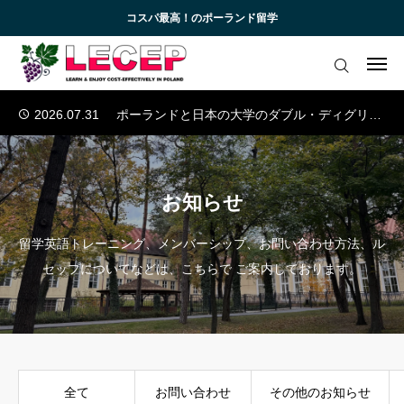
コスパ最高！のポーランド留学
2026.07.10
欧州の医学部への留学
2026.07.03
ウッチ工科大学の産学連携
ログイン
会員登録
2026.08.07
ポーランド日本情報工科大学の英語コース
2026.07.31
ポーランドと日本の大学のダブル・ディグリー・プログラム
アカデミック英語トレーニング
2026.07.17
『コラム』AIの時代に選ぶべき学部とは？
無料会員向けコンテンツと受講生向けサイト
2026.07.10
欧州の医学部への留学
2026.07.03
ウッチ工科大学の産学連携
お知らせ
ブログ 一覧
2026.08.07
ポーランド日本情報工科大学の英語コース
留学英語トレーニング、メンバーシップ、お問い合わせ方法、ル
2026.07.31
ポーランドと日本の大学のダブル・ディグリー・プログラム
受講生様専用サイト
セップについてなどは、こちらで ご案内しております。
お知らせ一覧
お問い合わせ
全て
お問い合わせ
その他のお知らせ
よくあるご質問 (FAQ)