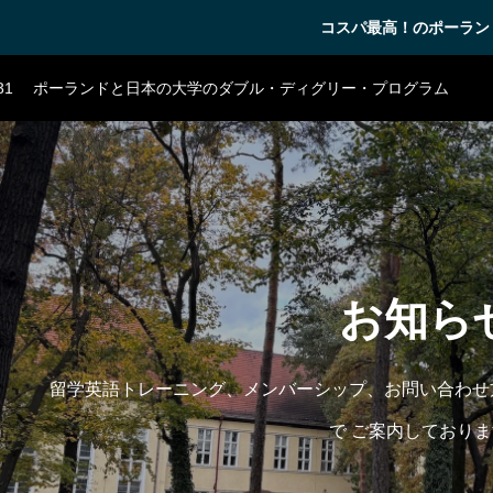
03
ウッチ工科大学の産学連携
コスパ最高！のポーラン
07
ポーランド日本情報工科大学の英語コース
31
ポーランドと日本の大学のダブル・ディグリー・プログラム
17
『コラム』AIの時代に選ぶべき学部とは？
10
欧州の医学部への留学
03
ウッチ工科大学の産学連携
07
ポーランド日本情報工科大学の英語コース
31
ポーランドと日本の大学のダブル・ディグリー・プログラム
お知ら
留学英語トレーニング、メンバーシップ、お問い合わせ
で ご案内しており