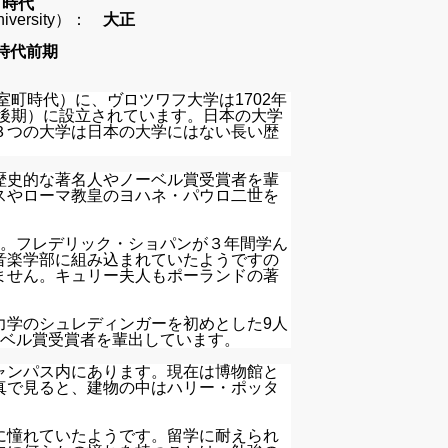
町時代
University）：
大正
時代前期
室町時代）に、ヴロツワフ大学は1702年
代後期）に設立されています。日本の大学
３つの大学は日本の大学にはない長い歴
歴史的な著名人やノーベル賞受賞者を輩
スやローマ教皇のヨハネ・パウロ二世を
す。フレデリック・ショパンが３年間学ん
音楽学部に組み込まれていたようですの
ません。キュリー夫人もポーランドの著
。
力学のシュレディンガーを初めとした9人
ーベル賞受賞者を輩出しています。
ャンパス内にあります。現在は博物館と
真で見ると、建物の中はハリー・ポッタ
に憧れていたようです。留学に耐えられ