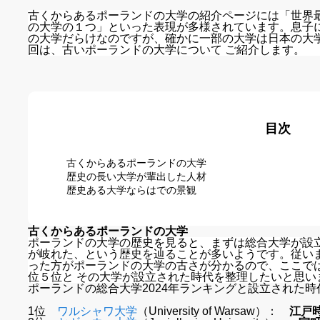
古くからあるポーランドの大学の紹介ページには「世界
の大学の１つ」といった表現が多様されています。息子
の大学だらけなのですが、確かに一部の大学は日本の大
回は、古いポーランドの大学について ご紹介します。
目次
古くからあるポーランドの大学
歴史の長い大学が輩出した人材
歴史ある大学ならはでの景観
古くからあるポーランドの大学
ポーランドの大学の歴史を見ると、まずは総合大学が設
が岐れた、という歴史を辿ることが多いようです。従い
った方がポーランドの大学の古さが分かるので、ここで
位５位と その大学が設立された時代を整理したいと思い
ポーランドの総合大学2024年ランキングと設立された時
1位
ワルシャワ大学
（University of Warsaw）：
江戸