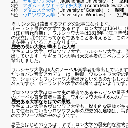
2位
ヤギェウォ大学
（Jagiellonian University）：
室
3位
アダム・ミツキェヴィチ大学
（Adam Mickiewicz 
4位
グダニスク大学
（University of Gdansk）：
昭和
5位
ヴロツワフ大学
（University of Wroclaw）：
江戸
※ リンク先は該当するブログの記事になります。
ポーランド最古の大学であるヤギェロン大学は1364年（
（江戸時代前期）、ワルシャワ大学は1816年（江戸時
の設立は明治になってからであることを考えると、この
史を持っていることになります。
歴史の長い大学が輩出した人材
ヤギェロン大学、ヴロツワフ大学、ワルシャワ大学は、
出しています。ヤギェロン大学は天文学者のコペルニク
輩出しました。
ワルシャワ大学は6人のノーベル賞学者を輩出していま
だショパン音楽アカデミーは一時期、ワルシャワ大学の
で、ショパンもワルシャワ大学出身といえるのかもしれ
名人ですが、ポーランドの大学の出身ではないようです
ヴロツワフ大学はローマ史の著者であるモムゼンや量子
のノーベル賞受賞者を輩出、ワルシャワ大学も6人のノ
歴史ある大学ならはでの景観
ヤギェロン大学もヴロツワフ大学も、歴史的な建物がキ
して使われているヴロツワフ大学の歴史的な建物は、写
のホグワーツ城の中のようです。
息子もはじめのうちは、ヤギェロン大学の歴史的な建物