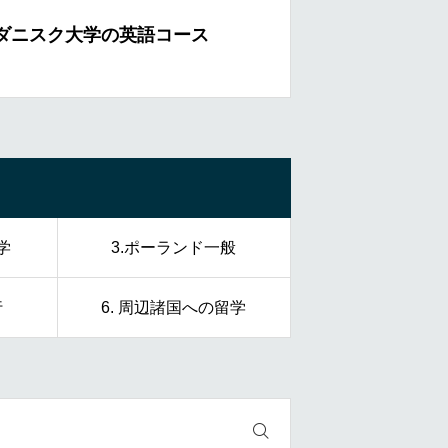
ダニスク大学の英語コース
ヴロツワフにあ
学
3.ポーランド一般
行
6. 周辺諸国への留学