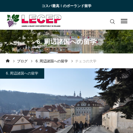
コスパ最高！のポーランド留学
ログイン
会員登録
アカデミック英語トレーニング
6. 周辺諸国への留学
無料会員向けコンテンツと受講生向けサイト
ブログ
6. 周辺諸国への留学
チェコの大学
ブログ 一覧
6. 周辺諸国への留学
受講生様専用サイト
お知らせ一覧
お問い合わせ
よくあるご質問 (FAQ)