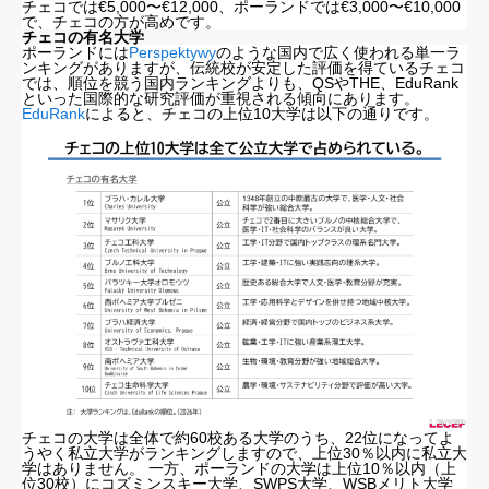
チェコでは€5,000〜€12,000、ポーランドでは€3,000〜€10,000
で、チェコの方が高めです。
チェコの有名大学
ポーランドには
Perspektywy
のような国内で広く使われる単一ラ
ンキングがありますが、伝統校が安定した評価を得ているチェコ
では、順位を競う国内ランキングよりも、QSやTHE、EduRank
といった国際的な研究評価が重視される傾向にあります。
EduRank
によると、チェコの上位10大学は以下の通りです。
チェコの大学
チェコの大学は全体で約60校ある大学のうち、22位になってよ
うやく私立大学がランキングしますので、上位30％以内に私立大
チェコの大学の授業料
学はありません。 一方、ポーランドの大学は上位10％以内（上
チェコの有名大学
位30校）にコズミンスキー大学、SWPS大学、WSBメリト大学