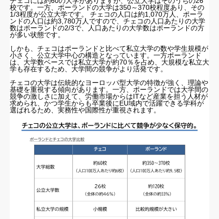
チェコには約60の大学がありますが、公立大学はそのうちの26
校です。一方、ポーランドの大学は350～370校程度あり、その
1/3程度が公立大学です。 チェコの人口は約1,070万人、ポーラ
ンドの人口は約3,780万人ですので、チェコの人口あたりの大学
数はポーランドの2/3で、人口あたりの大学数はポーランドの方
が多い状態です。
しかも、チェコはポーランドと比べて私立大学の数や学生規模が
小さく、公立大学中心の構造となっています。一方ポーランド
は、大学数ベースでは私立大学が約70％を占め、大規模な私立大
学も存在するため、大学間の競争がより活発です。
チェコの大学は伝統的なヨーロッパ型大学の特徴が強く、理論や
基礎を重視する傾向があります。一方、ポーランドでは大学間の
競争の激しさに加えて、労働市場からはITなど産業を担う人材が
求められ、かつ学生からも卒業後にEU域内で活躍できる学科が
選ばれるため、実務性や国際性が重視されます。