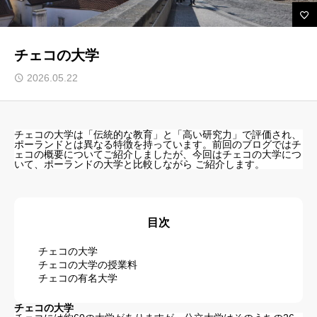
ルセップについて
チェコの大学
アカデミック英語トレーニング
2026.05.22
無料会員向けコンテンツと受講生向けサイト
ブログ 一覧
チェコの大学は「伝統的な教育」と「高い研究力」で評価され、
ポーランドとは異なる特徴を持っています。前回のブログではチ
ェコの概要についてご紹介しましたが、今回はチェコの大学につ
受講生様専用サイト
いて、ポーランドの大学と比較しながら ご紹介します。
お問い合わせ フォーム
よくある ご質問（FAQ）
目次
お知らせ
チェコの大学
チェコの大学の授業料
プライバシーポリシー
チェコの有名大学
チェコの大学