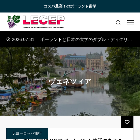
コスパ最高！のポーランド留学
2026.07.10
欧州の医学部への留学
2026.07.03
ウッチ工科大学の産学連携
ログイン
会員登録
2026.08.07
ポーランド日本情報工科大学の英語コース
2026.07.31
ポーランドと日本の大学のダブル・ディグリー・プログラム
アカデミック英語トレーニング
2026.07.17
『コラム』AIの時代に選ぶべき学部とは？
無料会員向けコンテンツと受講生向けサイト
2026.07.10
欧州の医学部への留学
2026.07.03
ウッチ工科大学の産学連携
ブログ 一覧
2026.08.07
ポーランド日本情報工科大学の英語コース
ヴェネツィア
2026.07.31
ポーランドと日本の大学のダブル・ディグリー・プログラム
受講生様専用サイト
お知らせ一覧
お問い合わせ
5.ヨーロッパ旅行
よくあるご質問 (FAQ)