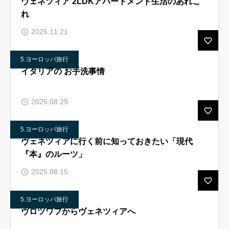
ヴェネツィア 2LDKアパートメント生活のあれこ
れ
ルセップについて
2025.11.21
アカデミック英語トレーニング
5.ヨーロッパ旅行
イタリアの お手洗事情
無料会員向けコンテンツと受講生向けサイト
ブログ 一覧
2025.08.29
受講生様専用サイト
5.ヨーロッパ旅行
お問い合わせ フォーム
ヴェネツィアに行く前に知っておきたい「現代
よくある ご質問（FAQ）
『本』のルーツ」
2025.08.15
お知らせ
プライバシーポリシー
5.ヨーロッパ旅行
ヴロツワフからヴェネツィアへ