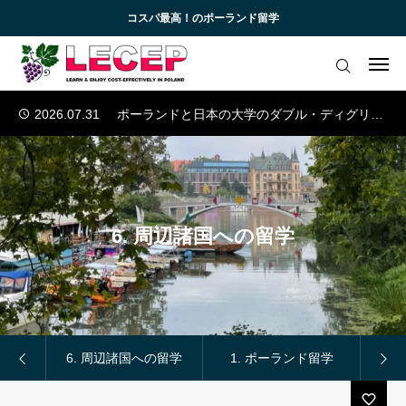
コスパ最高！のポーランド留学
2026.07.10
欧州の医学部への留学
2026.07.03
ウッチ工科大学の産学連携
ログイン
会員登録
2026.08.07
ポーランド日本情報工科大学の英語コース
2026.07.31
ポーランドと日本の大学のダブル・ディグリー・プログラム
アカデミック英語トレーニング
2026.07.17
『コラム』AIの時代に選ぶべき学部とは？
無料会員向けコンテンツと受講生向けサイト
2026.07.10
欧州の医学部への留学
2026.07.03
ウッチ工科大学の産学連携
ブログ 一覧
2026.08.07
ポーランド日本情報工科大学の英語コース
6. 周辺諸国への留学
2026.07.31
ポーランドと日本の大学のダブル・ディグリー・プログラム
受講生様専用サイト
お知らせ一覧
お問い合わせ
旅行
6. 周辺諸国への留学
1. ポーランド留学
2.
よくあるご質問 (FAQ)